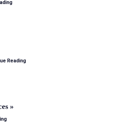
ading
nue Reading
ces »
ing