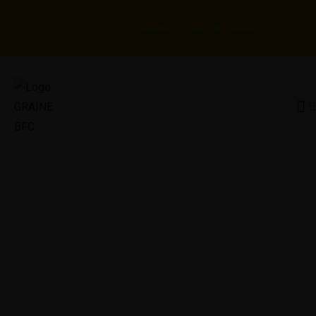
03 81 65 78 37
Newsletter
Espace de connexion
GRAINE BFC
Nos ac
Le réseau des