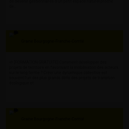
de devenir gestionnaires d'un petit espace naturel proche
de...
Graine Bourgogne-Franche-Comté
🌱 [FORMATION GRATUITE] Comment développer des
projets de territoire en favorisant la mobilisation des acteurs
sur le long terme ? Créer une dynamique collective est
souvent l'un des plus grands défis des projets de transition
écologique et...
Graine Bourgogne-Franche-Comté