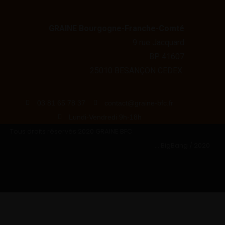
GRAINE Bourgogne-Franche-Comté
9 rue Jacquard
BP 41607
25010 BESANÇON CEDEX
03 81 65 78 37
contact@graine-bfc.fr
Lundi-Vendredi 9h-18h
Tous droits réservés 2020 GRAINE BFC
... BigBang / 2020