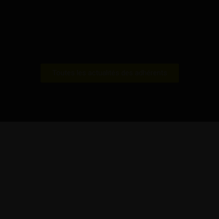
en ville tout l’été
En lire +
Toutes les actualités des adhérents