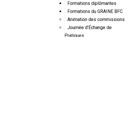
Formations diplômantes
Formations du GRAINE BFC
Animation des commissions
Journée d’Échange de
Pratiques
Éducation Santé-
Environnement
Éducation à l’alimentation
École Dehors
Dynamique franco-suisse de
l’école dehors
Aires éducatives
J’agis pour l’eau
Service civique écologique
dans les établissements
scolaires