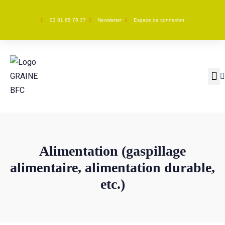
03 81 65 78 37
Newsletter
Espace de connexion
GRAINE BFC
Nos ac
Alimentation (gaspillage
alimentaire, alimentation durable,
etc.)