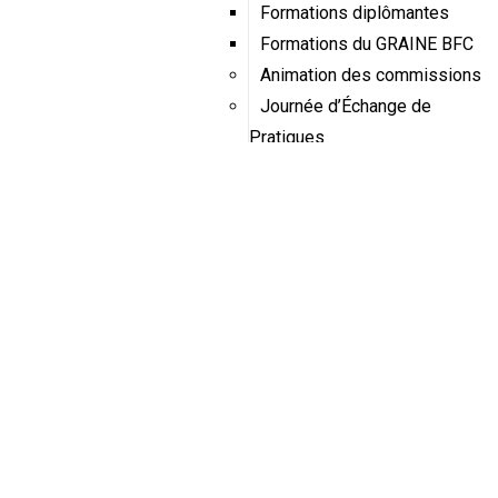
Formations diplômantes
Formations du GRAINE BFC
Animation des commissions
Journée d’Échange de
Pratiques
Éducation Santé-
Environnement
Éducation à l’alimentation
École Dehors
Dynamique franco-suisse de
l’école dehors
Aires éducatives
J’agis pour l’eau
Service civique écologique
dans les établissements
scolaires