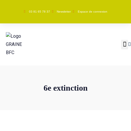
03 81 65 78 37
Newsletter
Espace de connexion
GRAINE BFC
Nos ac
6e extinction