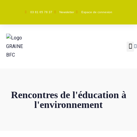
03 81 65 78 37
Newsletter
Espace de connexion
GRAINE BFC
Nos ac
Rencontres de l'éducation à
l'environnement