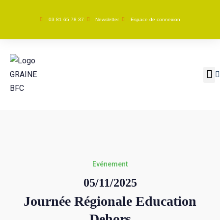
03 81 65 78 37
Newsletter
Espace de connexion
GRAINE BFC
Nos ac
Evénement
05/11/2025
Journée Régionale Education
Dehors