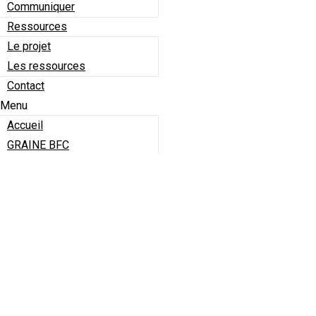
Communiquer
Ressources
Le projet
Les ressources
Contact
Menu
Accueil
GRAINE BFC
Le projet – GRAINE BFC
L’équipe
Les partenaires
Adhérents
Devenir adhérent
Annuaire des adhérents
Actualités
Actualités du GRAINE