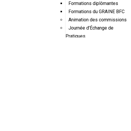
Formations diplômantes
Formations du GRAINE BFC
Animation des commissions
Journée d’Échange de
Pratiques
Éducation Santé-
Environnement
Éducation à l’alimentation
École Dehors
Dynamique franco-suisse de
l’école dehors
Aires éducatives
J’agis pour l’eau
Service civique écologique
dans les établissements
scolaires