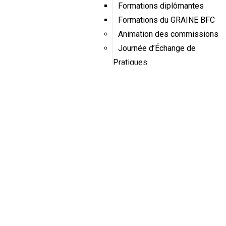
Formations diplômantes
Formations du GRAINE BFC
Animation des commissions
Journée d’Échange de
Pratiques
Éducation Santé-
Environnement
Éducation à l’alimentation
École Dehors
Dynamique franco-suisse de
l’école dehors
Aires éducatives
J’agis pour l’eau
Service civique écologique
dans les établissements
scolaires